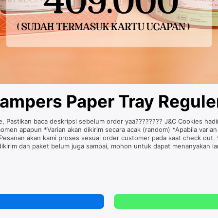
mpers Paper Tray Reguler 
re, Pastikan baca deskripsi sebelum order yaa???????? J&C Cookies had
 momen apapun *Varian akan dikirim secara acak (random) *Apabila varian
 *Pesanan akan kami proses sesuai order customer pada saat check out. 
dikirim dan paket belum juga sampai, mohon untuk dapat menanyakan lan